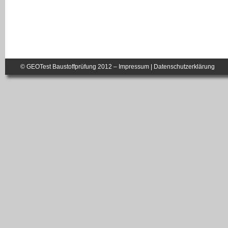
© GEOTest Baustoffprüfung 2012 –
Impressum
|
Datenschutzerklärung