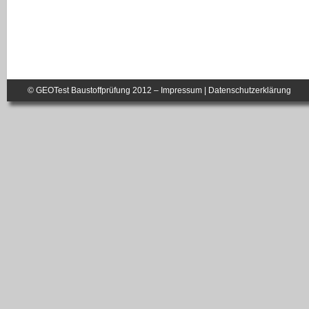
© GEOTest Baustoffprüfung 2012 –
Impressum
|
Datenschutzerklärung