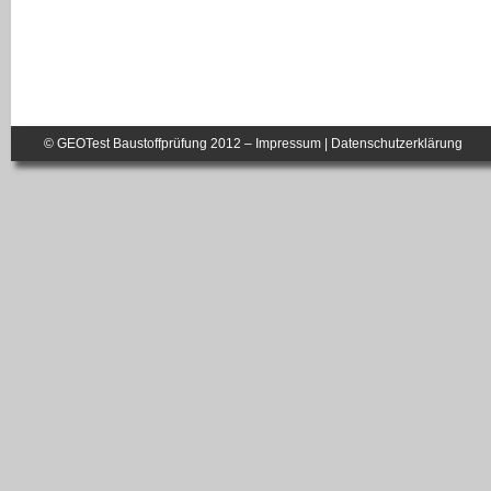
© GEOTest Baustoffprüfung 2012 –
Impressum
|
Datenschutzerklärung