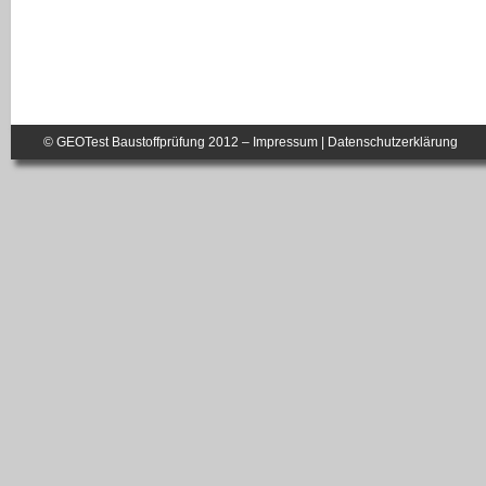
© GEOTest Baustoffprüfung 2012 –
Impressum
|
Datenschutzerklärung