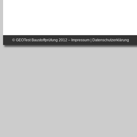
© GEOTest Baustoffprüfung 2012 –
Impressum
|
Datenschutzerklärung