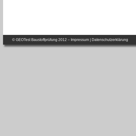
© GEOTest Baustoffprüfung 2012 –
Impressum
|
Datenschutzerklärung