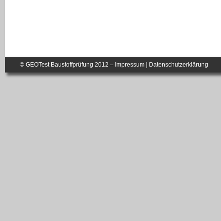
© GEOTest Baustoffprüfung 2012 –
Impressum
|
Datenschutzerklärung