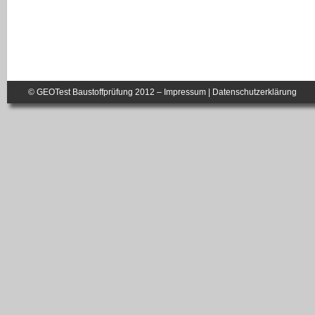
© GEOTest Baustoffprüfung 2012 –
Impressum
|
Datenschutzerklärung