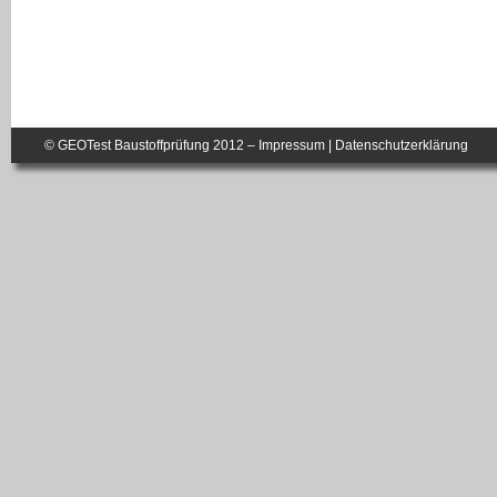
© GEOTest Baustoffprüfung 2012 –
Impressum
|
Datenschutzerklärung