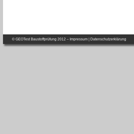
© GEOTest Baustoffprüfung 2012 –
Impressum
|
Datenschutzerklärung