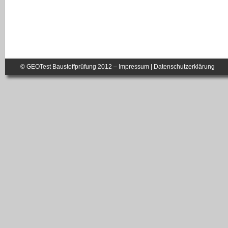
© GEOTest Baustoffprüfung 2012 –
Impressum
|
Datenschutzerklärung