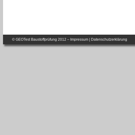
© GEOTest Baustoffprüfung 2012 –
Impressum
|
Datenschutzerklärung