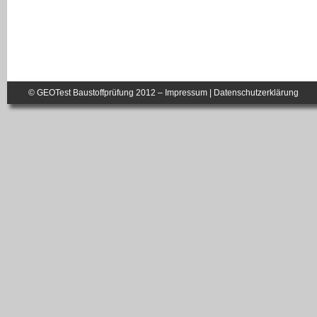
© GEOTest Baustoffprüfung 2012 –
Impressum
|
Datenschutzerklärung