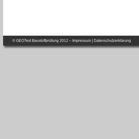
© GEOTest Baustoffprüfung 2012 –
Impressum
|
Datenschutzerklärung