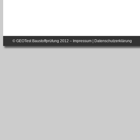
© GEOTest Baustoffprüfung 2012 –
Impressum
|
Datenschutzerklärung