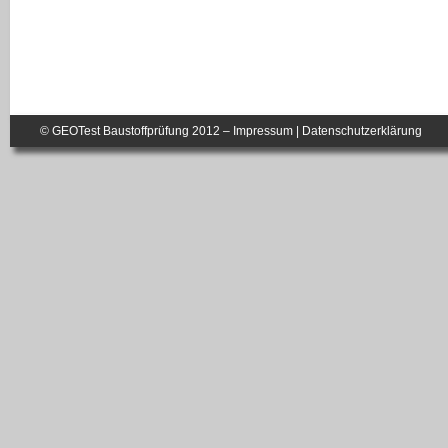
© GEOTest Baustoffprüfung 2012 –
Impressum
|
Datenschutzerklärung