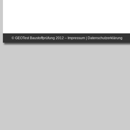
© GEOTest Baustoffprüfung 2012 –
Impressum
|
Datenschutzerklärung