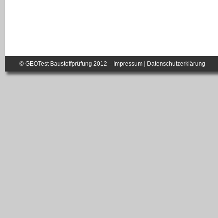
© GEOTest Baustoffprüfung 2012 –
Impressum
|
Datenschutzerklärung