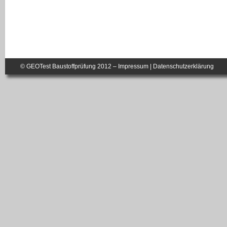
© GEOTest Baustoffprüfung 2012 –
Impressum
|
Datenschutzerklärung